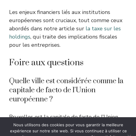
Les enjeux financiers liés aux institutions
européennes sont cruciaux, tout comme ceux
abordés dans notre article sur
la taxe sur les
holdings
, qui traite des implications fiscales
pour les entreprises.
Foire aux questions
Quelle ville est considérée comme la
capitale de facto de l’Union
européenne ?
Bruxelles est la capitale de facto de l’Union
européenne car elle concentre la majorité des
Nous utilisons des cookies pour vous garantir la meilleure
expérience sur notre site web. Si vous continuez à utiliser ce
institutions politiques et administratives qui