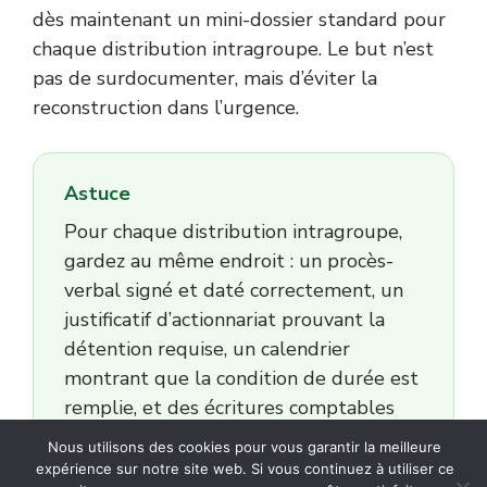
dès maintenant un mini-dossier standard pour
chaque distribution intragroupe. Le but n’est
pas de surdocumenter, mais d’éviter la
reconstruction dans l’urgence.
Astuce
Pour chaque distribution intragroupe,
gardez au même endroit : un procès-
verbal signé et daté correctement, un
justificatif d’actionnariat prouvant la
détention requise, un calendrier
montrant que la condition de durée est
remplie, et des écritures comptables
cohérentes entre la filiale et la holding.
Nous utilisons des cookies pour vous garantir la meilleure
Quand une pièce manque, ce n’est
expérience sur notre site web. Si vous continuez à utiliser ce